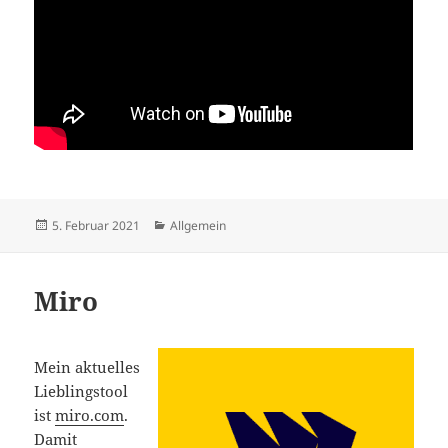
Veröffentlicht
Kategorien
5. Februar 2021
Allgemein
am
Miro
Mein aktuelles
Lieblingstool
ist
miro.com
.
Damit