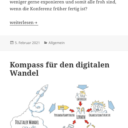
weniger gerne exponieren und somit alle froh sind,
wenn die Konferenz früher fertig ist?
Tipps für bessere Meetings
weiterlesen
Veröffentlicht
Kategorien
5. Februar 2021
Allgemein
am
Kompass für den digitalen
Wandel