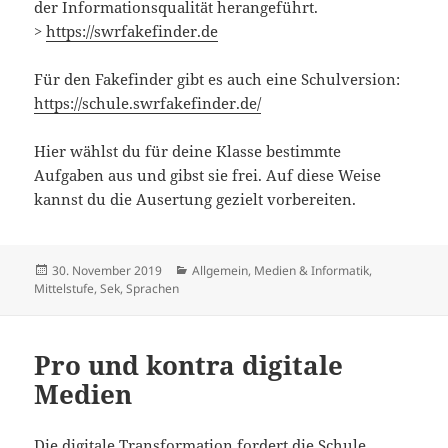
der Informationsqualität herangeführt.
>
https://swrfakefinder.de
Für den Fakefinder gibt es auch eine Schulversion:
https://schule.swrfakefinder.de/
Hier wählst du für deine Klasse bestimmte
Aufgaben aus und gibst sie frei. Auf diese Weise
kannst du die Ausertung gezielt vorbereiten.
Veröffentlicht
Kategorien
30. November 2019
Allgemein
,
Medien & Informatik
,
am
Mittelstufe
,
Sek
,
Sprachen
Pro und kontra digitale
Medien
Die digitale Transformation fordert die Schule