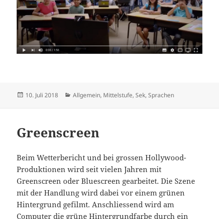
Veröffentlicht
Kategorien
10. Juli 2018
Allgemein
,
Mittelstufe
,
Sek
,
Sprachen
am
Greenscreen
Beim Wetterbericht und bei grossen Hollywood-
Produktionen wird seit vielen Jahren mit
Greenscreen oder Bluescreen gearbeitet. Die Szene
mit der Handlung wird dabei vor einem grünen
Hintergrund gefilmt. Anschliessend wird am
Computer die grüne Hintergrundfarbe durch ein