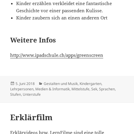
Kinder erzählen verkleidet eine fantastische
Geschichte vor einer passenden Kulisse.
Kinder zaubern sich an einen anderen Ort
Weitere Infos
http://www.ipadschule.ch/apps/greenscreen
Veröffentlicht
Kategorien
5. Juni 2018
Gestalten und Musik
,
Kindergarten
,
am
Lehrpersonen
,
Medien & Informatik
,
Mittelstufe
,
Sek
,
Sprachen
,
Stufen
,
Unterstufe
Erklärfilm
Erklärvideos bzw. LernFilme sind eine tolle