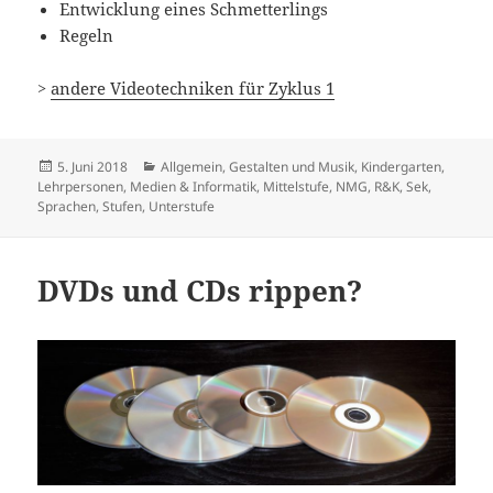
Entwicklung eines Schmetterlings
Regeln
>
andere Videotechniken für Zyklus 1
Veröffentlicht
Kategorien
5. Juni 2018
Allgemein
,
Gestalten und Musik
,
Kindergarten
,
am
Lehrpersonen
,
Medien & Informatik
,
Mittelstufe
,
NMG, R&K
,
Sek
,
Sprachen
,
Stufen
,
Unterstufe
DVDs und CDs rippen?