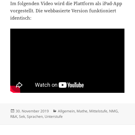
Im folgenden Video wird die Plattform als iPad-App
vorgestellt. Die webbasierte Version funktioniert
identisch:
Veröffentlicht
Kategorien
30. November 2019
Allgemein
,
Mathe
,
Mittelstufe
,
NMG,
am
R&K
,
Sek
,
Sprachen
,
Unterstufe