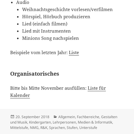
Audio
Weihnachtsgeschichte vorlesen/verfilmen
Hörspiel, Hörbuch produzieren
Lied (einfach filmen)
Lied mit Instrumenten
Minions Song nachspielen
Beispiele vom letzten Jahr:
Liste
Organisatorisches
Bitte bis Mitte November ausfüllen:
Liste für
Kalender
Veröffentlicht
Kategorien
20. September 2018
Allgemein
,
Fachbereiche
,
Gestalten
am
und Musik
,
Kindergarten
,
Lehrpersonen
,
Medien & Informatik
,
Mittelstufe
,
NMG, R&K
,
Sprachen
,
Stufen
,
Unterstufe