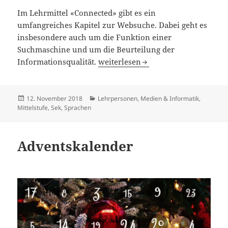
Im Lehrmittel «Connected» gibt es ein
umfangreiches Kapitel zur Websuche. Dabei geht es
insbesondere auch um die Funktion einer
Suchmaschine und um die Beurteilung der
Wer sucht, der findet
Informationsqualität.
weiterlesen
Veröffentlicht
Kategorien
12. November 2018
Lehrpersonen
,
Medien & Informatik
,
am
Mittelstufe
,
Sek
,
Sprachen
Adventskalender