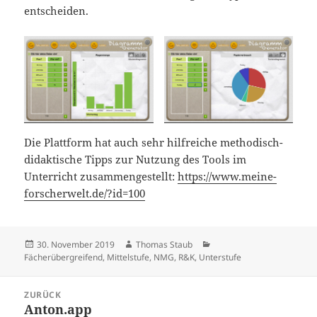
entscheiden.
Die Plattform hat auch sehr hilfreiche methodisch-
didaktische Tipps zur Nutzung des Tools im
Unterricht zusammengestellt:
https://www.meine-
forscherwelt.de/?id=100
Veröffentlicht
Autor
Kategorien
30. November 2019
Thomas Staub
am
Fächerübergreifend
,
Mittelstufe
,
NMG, R&K
,
Unterstufe
Beitragsnavigation
ZURÜCK
Anton.app
Vorheriger