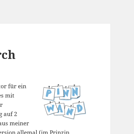
rch
or für ein
es mit
r
g auf 2
aus meiner
Version allemal (im Prinzip