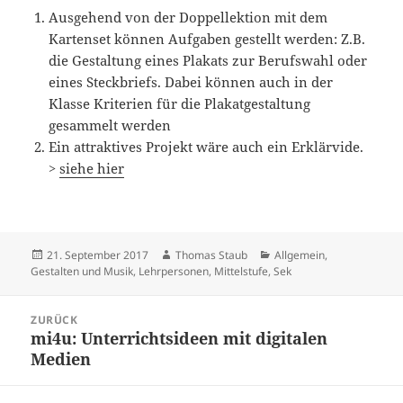
Ausgehend von der Doppellektion mit dem
Kartenset können Aufgaben gestellt werden: Z.B.
die Gestaltung eines Plakats zur Berufswahl oder
eines Steckbriefs. Dabei können auch in der
Klasse Kriterien für die Plakatgestaltung
gesammelt werden
Ein attraktives Projekt wäre auch ein Erklärvide.
>
siehe hier
Veröffentlicht
Autor
Kategorien
21. September 2017
Thomas Staub
Allgemein
,
am
Gestalten und Musik
,
Lehrpersonen
,
Mittelstufe
,
Sek
Beitragsnavigation
ZURÜCK
mi4u: Unterrichtsideen mit digitalen
Vorheriger
Medien
Beitrag: