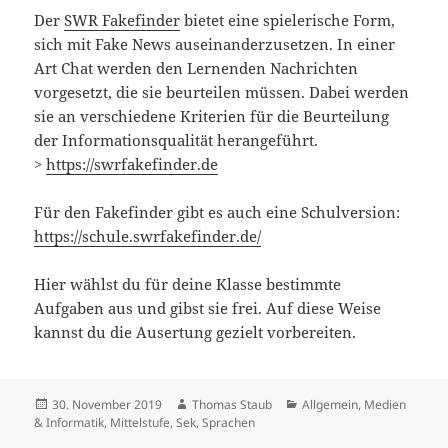
Der
SWR Fakefinder
bietet eine spielerische Form,
sich mit Fake News auseinanderzusetzen. In einer
Art Chat werden den Lernenden Nachrichten
vorgesetzt, die sie beurteilen müssen. Dabei werden
sie an verschiedene Kriterien für die Beurteilung
der Informationsqualität herangeführt.
>
https://swrfakefinder.de
Für den Fakefinder gibt es auch eine Schulversion:
https://schule.swrfakefinder.de/
Hier wählst du für deine Klasse bestimmte
Aufgaben aus und gibst sie frei. Auf diese Weise
kannst du die Ausertung gezielt vorbereiten.
Veröffentlicht
Autor
Kategorien
30. November 2019
Thomas Staub
Allgemein
,
Medien
am
& Informatik
,
Mittelstufe
,
Sek
,
Sprachen