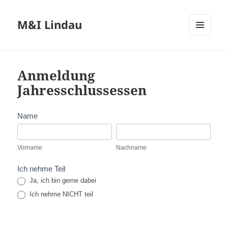
M&I Lindau
MENÜ
UND
WIDGETS
Anmeldung
Jahresschlussessen
Jahresschlussessen
Name
2024
Vorname
Nachname
Vorname
Nachname
Ich nehme Teil
Ja, ich bin gerne dabei
Ich nehme NICHT teil