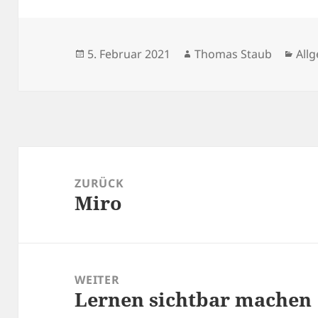
Veröffentlicht
Autor
Kat
5. Februar 2021
Thomas Staub
All
am
Beitragsnavigation
ZURÜCK
Miro
Vorheriger
Beitrag:
WEITER
Lernen sichtbar machen
Nächster