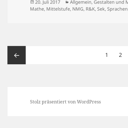
Veröffentlicht
Kategorien
20. Juli 2017
Allgemein
,
Gestalten und 
am
Mathe
,
Mittelstufe
,
NMG, R&K
,
Sek
,
Sprachen
Beitragsnavigation
Seite
Sei
1
2
Vorherige
Seite
Stolz präsentiert von WordPress