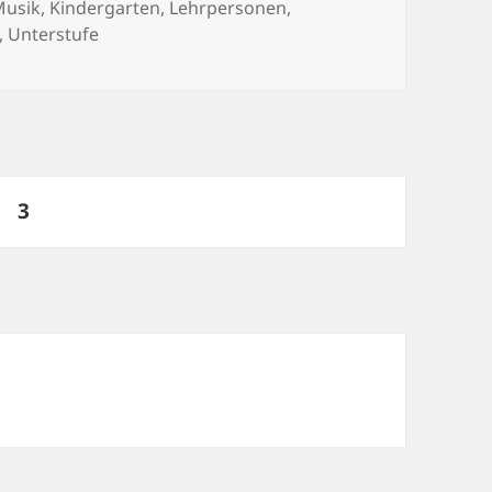
Musik
,
Kindergarten
,
Lehrpersonen
,
,
Unterstufe
te
SEITE
3