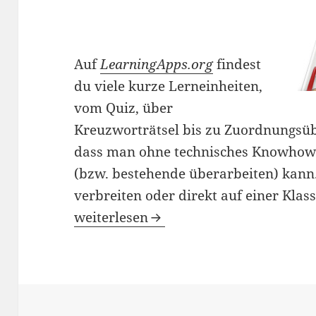
Auf
LearningApps.org
findest
du viele kurze Lerneinheiten,
vom Quiz, über
Kreuzworträtsel bis zu Zuordnungsübu
dass man ohne technisches Knowhow e
(bzw. bestehende überarbeiten) kann. 
verbreiten oder direkt auf einer Klas
LearningApps – Onlineübungen selb
weiterlesen