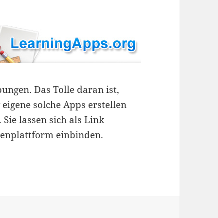
ngen. Das Tolle daran ist,
igene solche Apps erstellen
Sie lassen sich als Link
senplattform einbinden.
er machen