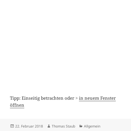
Tipp: Einseitig betrachten oder >
in neuem Fenster
öffnen
Veröffentlicht
Autor
Kategorien
22. Februar 2018
Thomas Staub
Allgemein