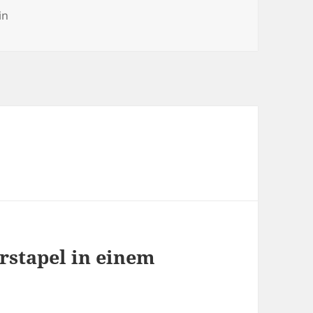
ien
in
erstapel in einem