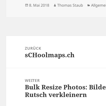
Veröffentlicht
Autor
Kategor
8. Mai 2018
Thomas Staub
Allgeme
am
Beitragsnavigation
ZURÜCK
sCHoolmaps.ch
Vorheriger
Beitrag:
WEITER
Bulk Resize Photos: Bild
Nächster
Rutsch verkleinern
Beitrag: