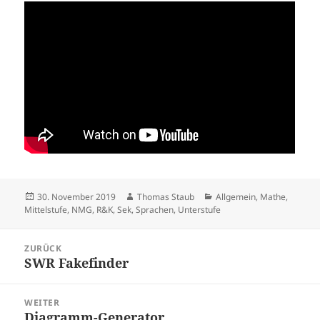
Veröffentlicht
Autor
Kategorien
30. November 2019
Thomas Staub
Allgemein
,
Mathe
,
am
Mittelstufe
,
NMG, R&K
,
Sek
,
Sprachen
,
Unterstufe
Beitragsnavigation
ZURÜCK
SWR Fakefinder
Vorheriger
Beitrag:
WEITER
Diagramm-Generator
Nächster